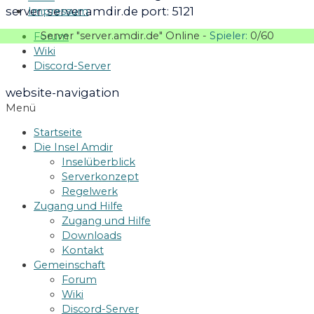
server: server.amdir.de port: 5121
Impressum
Server "server.amdir.de" Online -
Spieler:
0/60
Forum
Wiki
Discord-Server
website-navigation
Menü
Startseite
Die Insel Amdir
Inselüberblick
Serverkonzept
Regelwerk
Zugang und Hilfe
Zugang und Hilfe
Downloads
Kontakt
Gemeinschaft
Forum
Wiki
Discord-Server