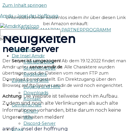
Zum Inhalt springen
Amdir – Insel der Hoffnung
Unterstützt Amdir kostenlos indem ihr über diesen Link
bei Amazon einkauft:
AMDIRS AMAZON PARTNERPROGRAMM
Neuigkeiten
Menü
neuer server
Startseite
Die Insel Amdir
Der
Server ist umgezogen!
Ab dem 19.12.2022 findet man
Inselüberblick
Amdir unter
server.amdir.de
. Alle Charaktere wurden
Serverkonzept
übertragen und die Dateien vom neuen FTP zum
Regelwerk
Download bereitgestellt. Ein Direktzugang über den
Zugang und Hilfe
Browser auf ftp:\\server.amdir.de wird noch eingerichtet.
Zugang und Hilfe
Downloads
ie Website ist teilweise noch im Aufbau.
Achtung
: D
Kontakt
Zudem sind noch alte Verlinkungen als auch alte
Gemeinschaft
Informationen vorhanden, bitte darum noch keine
Forum
Ungereimtheiten melden!
Wiki
Discord-Server
amdir - insel der hoffnung
Links