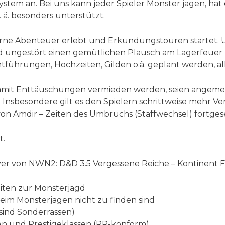
stem an. Bei uns kann jeder Spieler Monster jagen, hat 
 ä. besonders unterstützt.
ne Abenteuer erlebt und Erkundungstouren startet. Unser
 ungestört einen gemütlichen Plausch am Lagerfeuer h
führungen, Hochzeiten, Gilden o.ä. geplant werden, al
damit Enttäuschungen vermieden werden, seien angemer
 Insbesondere gilt es den Spielern schrittweise mehr Ve
 Amdir – Zeiten des Umbruchs (Staffwechsel) fortgeset
t.
ayer von NWN2: D&D 3.5 Vergessene Reiche – Kontinent 
eiten zur Monsterjagd
 beim Monsterjagen nicht zu finden sind
ind Sonderrassen)
n und Prestigeklassen (RP-konform)