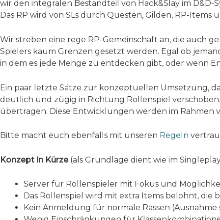
wir den integralen Bestandteil von Hack&Slay im D&D-Sy
Das RP wird von SLs durch Questen, Gilden, RP-Items u.
Wir streben eine rege RP-Gemeinschaft an, die auch ger
Spielers kaum Grenzen gesetzt werden. Egal ob jemand
in dem es jede Menge zu entdecken gibt, oder wenn Ent
Ein paar letzte Sätze zur konzeptuellen Umsetzung, 
deutlich und zügig in Richtung Rollenspiel verschoben.
übertragen. Diese Entwicklungen werden im Rahmen von
Bitte macht euch ebenfalls mit unseren
Regeln
vertrau
Konzept in Kürze
(als Grundlage dient wie im Singlepl
Server für Rollenspieler mit Fokus und Möglichk
Das Rollenspiel wird mit extra Items belohnt, die
Kein Anmeldung für normale Rassen (Ausnahme s
Wenig Einschränkungen für Klassenkombinatione