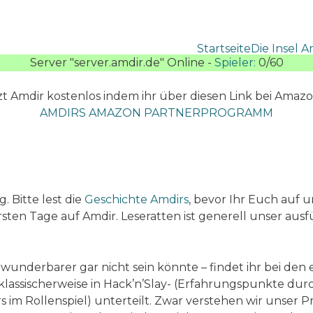
Startseite
Die Insel A
Server "server.amdir.de" Online -
Spieler:
0/60
t Amdir kostenlos indem ihr über diesen Link bei Amazo
AMDIRS AMAZON PARTNERPROGRAMM
 Bitte lest die
Geschichte Amdirs
, bevor Ihr Euch auf u
ersten Tage auf Amdir. Leseratten ist generell unser aus
e wunderbarer gar nicht sein könnte – findet ihr bei de
klassischerweise in Hack’n’Slay- (Erfahrungspunkte du
im Rollenspiel) unterteilt. Zwar verstehen wir unser Pr