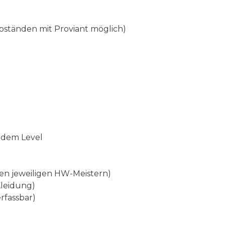
bständen mit Proviant möglich)
ndem Level
den jeweiligen HW-Meistern)
Kleidung)
rfassbar)