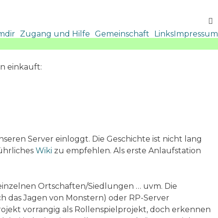
mdir
Zugang und Hilfe
Gemeinschaft
Links
Impressum
n einkauft:
nseren Server einloggt. Die Geschichte ist nicht lang
führliches
Wiki
zu empfehlen. Als erste Anlaufstation
n einzelnen Ortschaften/Siedlungen … uvm. Die
rch das Jagen von Monstern) oder RP-Server
ojekt vorrangig als Rollenspielprojekt, doch erkennen