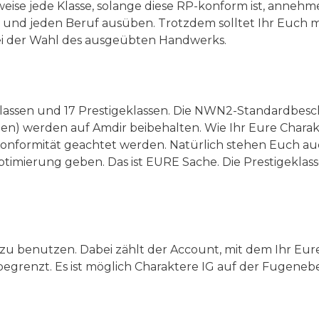
rweise jede Klasse, solange diese RP-konform ist, ann
und jeden Beruf ausüben. Trotzdem solltet Ihr Euch mi
 bei der Wahl des ausgeübten Handwerks.
dklassen und 17 Prestigeklassen. Die NWN2-Standardbes
n) werden auf Amdir beibehalten. Wie Ihr Eure Charakte
nformität geachtet werden. Natürlich stehen Euch auc
optimierung geben. Das ist EURE Sache. Die Prestigeklas
u benutzen. Dabei zählt der Account, mit dem Ihr Euren
begrenzt. Es ist möglich Charaktere IG auf der Fugeneb