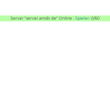
Server "server.amdir.de" Online -
Spieler:
0/60